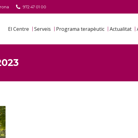
irona
972 47 01 00
El Centre
Serveis
Programa terapèutic
Actualitat
2023