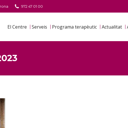
irona
972 47 01 00
El Centre
Serveis
Programa terapèutic
Actualitat
2023