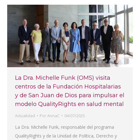
La Dra. Michelle Funk (OMS) visita
centros de la Fundación Hospitalarias
y de San Juan de Dios para impulsar el
modelo QualityRights en salud mental
Actualidad
Por
AnnaC
04/07/2025
La Dra. Michelle Funk, responsable del programa
QualityRights y de la Unidad de Política, Derecho y