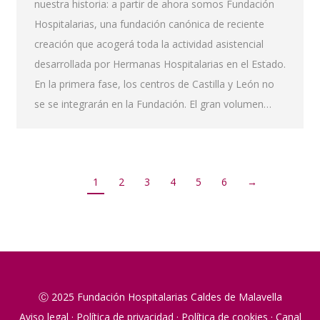
nuestra historia: a partir de ahora somos Fundación
Hospitalarias, una fundación canónica de reciente
creación que acogerá toda la actividad asistencial
desarrollada por Hermanas Hospitalarias en el Estado.
En la primera fase, los centros de Castilla y León no
se se integrarán en la Fundación. El gran volumen…
1
2
3
4
5
6
→
Ⓒ 2025 Fundación Hospitalarias Caldes de Malavella
Aviso legal
·
Política de privacidad
·
Política de cookies
·
Canal