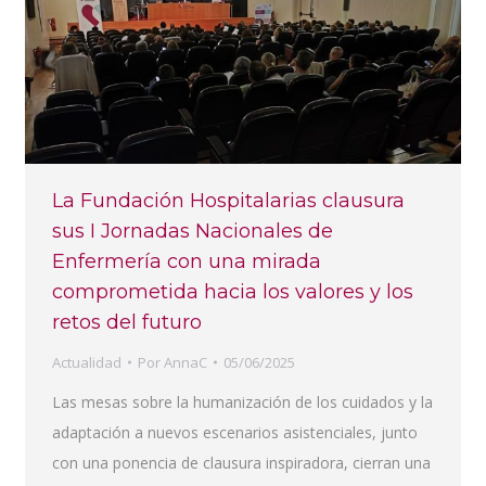
La Fundación Hospitalarias clausura
sus I Jornadas Nacionales de
Enfermería con una mirada
comprometida hacia los valores y los
retos del futuro
Actualidad
Por
AnnaC
05/06/2025
Las mesas sobre la humanización de los cuidados y la
adaptación a nuevos escenarios asistenciales, junto
con una ponencia de clausura inspiradora, cierran una