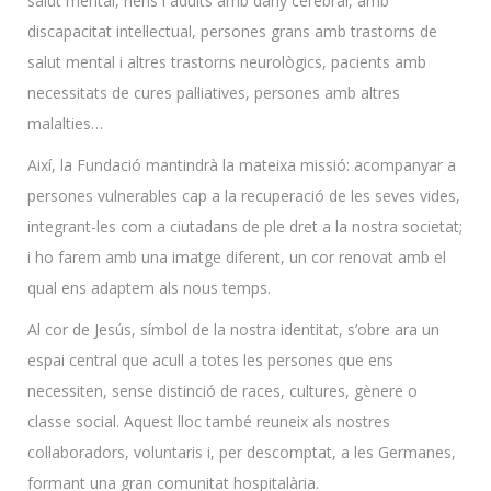
salut mental, nens i adults amb dany cerebral, amb
discapacitat intel·lectual, persones grans amb trastorns de
salut mental i altres trastorns neurològics, pacients amb
necessitats de cures pal·liatives, persones amb altres
malalties…
Així, la Fundació mantindrà la mateixa missió: acompanyar a
persones vulnerables cap a la recuperació de les seves vides,
integrant-les com a ciutadans de ple dret a la nostra societat;
i ho farem amb una imatge diferent, un cor renovat amb el
qual ens adaptem als nous temps.
Al cor de Jesús, símbol de la nostra identitat, s’obre ara un
espai central que acull a totes les persones que ens
necessiten, sense distinció de races, cultures, gènere o
classe social. Aquest lloc també reuneix als nostres
col·laboradors, voluntaris i, per descomptat, a les Germanes,
formant una gran comunitat hospitalària.